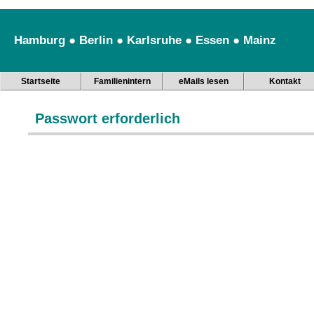
Hamburg ● Berlin ● Karlsruhe ● Essen ● Mainz
Startseite
Familienintern
eMails lesen
Kontakt
Passwort erforderlich