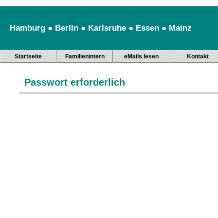
Hamburg ● Berlin ● Karlsruhe ● Essen ● Mainz
Startseite
Familienintern
eMails lesen
Kontakt
Passwort erforderlich